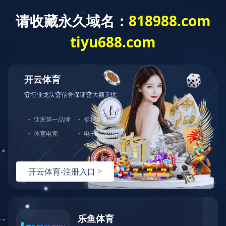
首页
产品展示
公司简介
工程案例
荣誉证书
新闻资讯
米兰体育（中国）官方在线登录
13606791608
337278367@qq.com