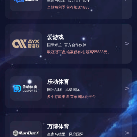
我们为客户提供医用门整体解决方案
凯悦医用门定制系统 — 我们专业提供完善的医用门整体解决方案